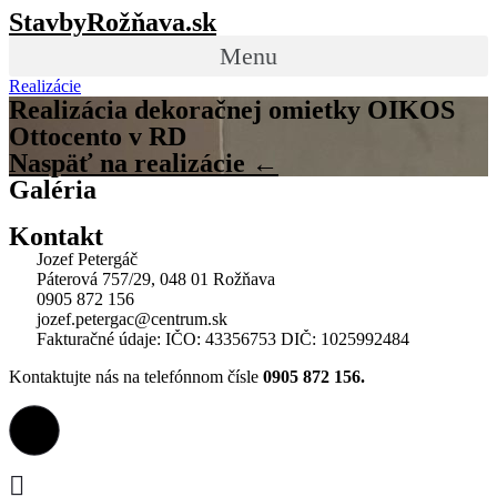
Preskočiť
StavbyRožňava.sk
na
Menu
obsah
Realizácie
Realizácia dekoračnej omietky OIKOS
Ottocento v RD
Naspäť na realizácie ←
Galéria
Kontakt
Jozef Petergáč
Páterová 757/29, 048 01 Rožňava
0905 872 156
jozef.petergac@centrum.sk
Fakturačné údaje: IČO: 43356753 DIČ: 1025992484
Kontaktujte nás na telefónnom čísle
0905 872 156.